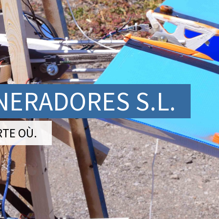
ERADORES S.L.
RTE OÙ.