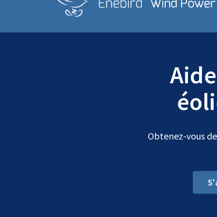
Aide
éol
Obtenez-vous des
S'