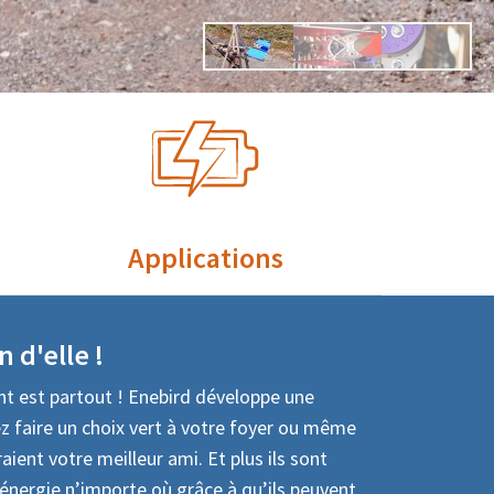
Applications
 d'elle !
vent est partout ! Enebird développe une
z faire un choix vert à votre foyer ou même
ient votre meilleur ami. Et plus ils sont
 énergie n’importe où grâce à qu’ils peuvent