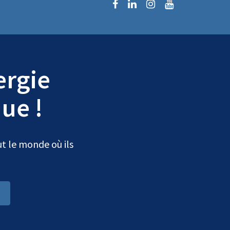
ergie
ue !
t le monde où ils