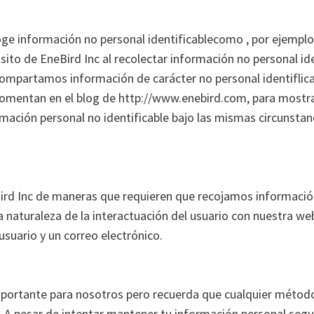
ge información no personal identificablecomo , por ejemplo, 
pósito de EneBird Inc al recolectar información no personal 
 compartamos información de carácter no personal identifli
comentan en el blog de http://www.enebird.com, para mostra
formación personal no identificable bajo las mismas circunsta
Bird Inc de maneras que requieren que recojamos información
naturaleza de la interactuación del usuario con nuestra web
usuario y un correo electrónico.
mportante para nosotros pero recuerda que cualquier método
. A pesar de intentar mantener tu información personal se